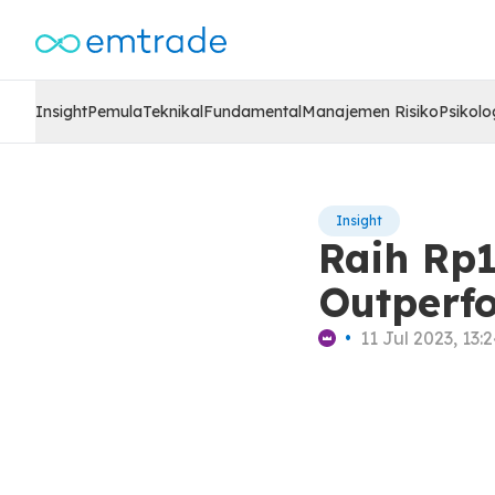
Insight
Pemula
Teknikal
Fundamental
Manajemen Risiko
Psikolo
Insight
Raih Rp1
Outperf
•
11 Jul 2023, 13