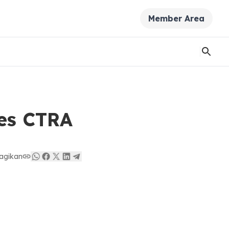
Member Area
les CTRA
agikan