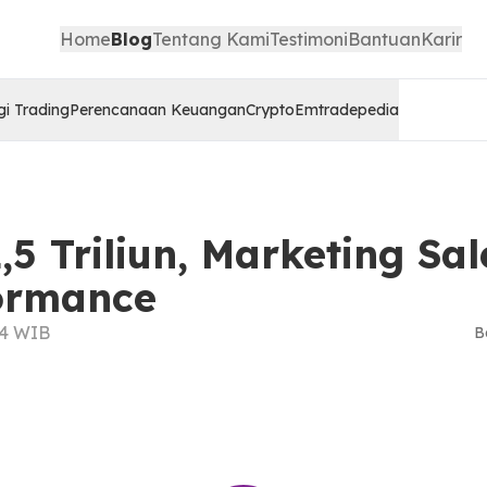
Home
Blog
Tentang Kami
Testimoni
Bantuan
Karir
gi Trading
Perencanaan Keuangan
Crypto
Emtradepedia
,5 Triliun, Marketing Sa
ormance
:24 WIB
B