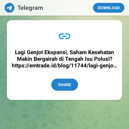
DOWNLOAD
Lagi Genjot Ekspansi, Saham Kesehatan
Makin Bergairah di Tengah Isu Polusi?
https://emtrade.id/blog/11744/lagi-genjot-
ekspansi-saham-kesehatan-makin-
bergairah-di-tengah-isu-polusi
SHARE